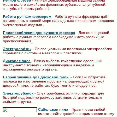
Ручной фрезер
- Ручная фрезеровальная машина заняла
место целого семейства фасонных рубанков, шпунтубелей,
зензубелей, фальцгобелей.
Работа ручным фрезером
- Работа ручным фрезером даёт
возможность в полной мере насладиться творчеством, создавая
эксклюзивные изделия.
Приспособления для ручного фрезера
- Для полноценной
работы с ручным фрезером необходимо иметь различные
приспособления.
Электролобзик
- Со специальными полотнами электролобзик
справится с листовым металлом и пластиком.
Дисковая пила
- Важно выбрать качественно сделанный
инструмент с точными направляющими и надежным
ограждением режущего органа.
Направляющие для дисковой пилы
- Если Вы потратите
полчаса на изготовление простых направляющих к ручной
дисковой пиле, то работать будет легче и сподручнее.
Электрорубанок
- Электрорубанок отлично подходит для
быстрой подгонки по размеру заготовок со значительным
съёмом стружки.
Сабельная пила
- Практически любой
сможет найти достойное применение этому