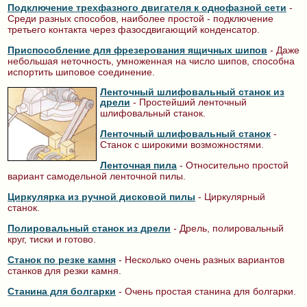
Подключение трехфазного двигателя к однофазной сети
-
Среди разных способов, наиболее простой - подключение
третьего контакта через фазосдвигающий конденсатор.
Приспособление для фрезерования ящичных шипов
- Даже
небольшая неточность, умноженная на число шипов, способна
испортить шиповое соединение.
Ленточный шлифо­вальный станок из
дрели
- Простейший ленточный
шлифовальный станок.
Ленточный шлифовальный станок
-
Станок с широкими возможностями.
Ленточная пила
- Относительно простой
вариант самодельной ленточной пилы.
Циркулярка из ручной дисковой пилы
- Циркулярный
станок.
Полировальный станок из дрели
- Дрель, полировальный
круг, тиски и готово.
Станок по резке камня
- Несколько очень разных вариантов
станков для резки камня.
Станина для болгарки
- Очень простая станина для болгарки.