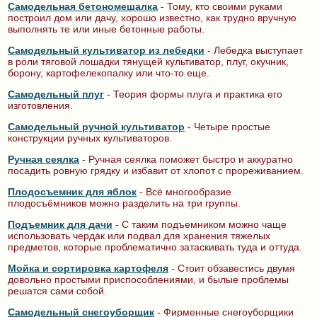
Самодельная бетономешалка
- Тому, кто своими руками
построил дом или дачу, хорошо известно, как трудно вручную
выполнять те или иные бетонные работы.
Самодельный культиватор из лебедки
- Лебедка выступает
в роли тяговой лошадки тянущей культиватор, плуг, окучник,
борону, картофелекопалку или что-то еще.
Самодельный плуг
- Теория формы плуга и практика его
изготовления.
Самодельный ручной культиватор
- Четыре простые
конструкции ручных культиваторов.
Ручная сеялка
- Ручная сеялка поможет быстро и аккуратно
посадить ровную грядку и избавит от хлопот с прореживанием.
Плодосъемник для яблок
- Всё многообразие
плодосъёмников можно разделить на три группы.
Подъемник для дачи
- С таким подъемником можно чаще
использовать чердак или подвал для хранения тяжелых
предметов, которые проблематично затаскивать туда и оттуда.
Мойка и сортировка картофеля
- Стоит обзавестись двумя
довольно простыми приспособлениями, и былые проблемы
решатся сами собой.
Самодельный снегоуборщик
- Фирменные снегоуборщики