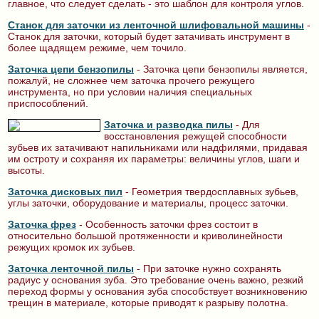
главное, что следует сделать - это шаблон для контроля углов.
Станок для заточки из ленточной шлифовальной машины
-
Станок для заточки, который будет затачивать инструмент в
более щадящем режиме, чем точило.
Заточка цепи бензопилы
- Заточка цепи бензопилы является,
пожалуй, не сложнее чем заточка прочего режущего
инструмента, но при условии наличия специальных
приспособлений.
Заточка и разводка пилы
- Для
восстановления режущей способности
зубьев их затачивают напильниками или надфилями, придавая
им остроту и сохраняя их параметры: величины углов, шаги и
высоты.
Заточка дисковых пил
- Геометрия твердосплавных зубьев,
углы заточки, оборудование и материалы, процесс заточки.
Заточка фрез
- Особенность заточки фрез состоит в
относительно большой протяженности и криволинейности
режущих кромок их зубьев.
Заточка ленточной пилы
- При заточке нужно сохранять
радиус у основания зуба. Это требование очень важно, резкий
переход формы у основания зуба способствует возникновению
трещин в материале, которые приводят к разрыву полотна.