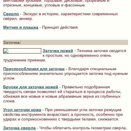
винтовыми зубьями, торцовые, дисковые, прорезные и
отрезные, концевые, угловые и фасонные.
Сверло
- Экскурс в историю, характеристики современных
свёрил, зенкер.
Метчик и плашка
- Принцип действия.
Заточка:
Заточка ножей
- Техника заточки сводится
к простым, но одновременно очень
трудоемким приемам.
Приспособления для заточки
- Благодаря специальным
приспособлениям значительно упрощается заточка под нужным
углом.
Бруски для заточки ножей
- Правильно подобранная
твердость связки позволяет ей стираться в процессе работы,
обнажая все новые и новые абразивные зерна из глубинных
слоев.
Угол заточки ножа
- При уменьшении угла заточки режущие
свойства инструмента возрастают, а прочность, особенно при
ударах и соприкосновениях с твердыми телами, снижается.
Заточка сверла
- Чтобы облегчить контроль геометрии сверла,