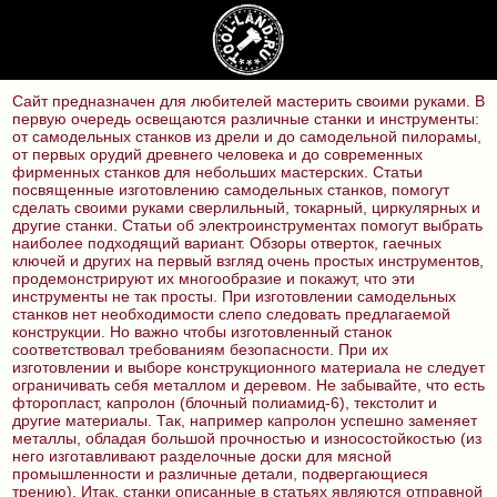
Сайт предназначен для любителей мастерить своими руками. В
первую очередь освещаются различные станки и инструменты:
от самодельных станков из дрели и до самодельной пилорамы,
от первых орудий древнего человека и до современных
фирменных станков для небольших мастерских. Статьи
посвященные изготовлению самодельных станков, помогут
сделать своими руками сверлильный, токарный, циркулярных и
другие станки. Статьи об электроинструментах помогут выбрать
наиболее подходящий вариант. Обзоры отверток, гаечных
ключей и других на первый взгляд очень простых инструментов,
продемонстрируют их многообразие и покажут, что эти
инструменты не так просты. При изготовлении самодельных
станков нет необходимости слепо
следовать предлагаемой
конструкции. Но важно чтобы изготовленный станок
соответствовал требованиям безопасности. При их
изготовлении и выборе конструкционного материала не следует
ограничивать себя металлом и деревом. Не забывайте, что есть
фторопласт, капролон (блочный полиамид-6), текстолит и
другие материалы. Так, например капролон успешно заменяет
металлы, обладая большой прочностью и износостойкостью (из
него изготавливают разделочные доски для мясной
промышленности и различные детали, подвергающиеся
трению). Итак, станки описанные в статьях являются отправной