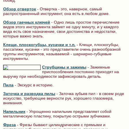
побед.
Обзор отверток
- Отвертка - это, наверное, самый
распространенный инструмент, она есть в любом доме.
Обзор гаечных ключей
- Одно лишь простое перечисление
видов этого инструмента займет не одну минуту, и у каждого
вида есть свое назначение, свои достоинства и недостатки,
которые важно знать.
Клещи, плоскогубцы, кусачки и т.п.
- Клещи, плоскогубцы,
пассатижи, кусачки - это представители очень разнообразной
группы инструментов, называемой - шарнирно-губцевые
инструменты.
Струбцины и зажимы
- Зажимные
приспособления постоянно приходят на
выручку при необходимости зафиксировать деталь.
Пила
- Экскурс в историю.
Заточка и разводка пилы
- Заточка зубьев пил - в своем роде
искусство, требующее верности рук, хорошего глазомера,
внимания.
Напильник
- Упрощенно напильник представляет собой
металлическую пластину, покрытую острыми зубчиками.
Фреза
- Фрезы бывают цилиндрические с прямыми и