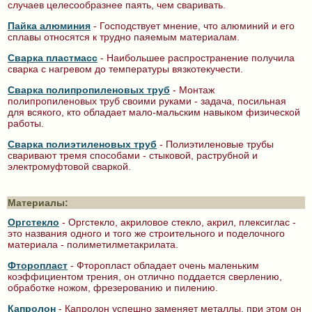
случаев целесообразнее паять, чем сваривать.
Пайка алюминия
- Господствует мнение, что алюминий и его
сплавы относятся к трудно паяемым материалам.
Сварка пластмасс
- Наибольшее распространение получила
сварка с нагревом до температуры вязкотекучести.
Сварка полипропиленовых труб
- Монтаж
полипропиленовых труб своими руками - задача, посильная
для всякого, кто обладает мало-мальским навыком физической
работы.
Сварка полиэтиленовых труб
- Полиэтиленовые трубы
сваривают тремя способами - стыковой, раструбной и
электромуфтовой сваркой.
Материалы:
Оргстекло
- Оргстекло, акриловое стекло, акрил, плексиглас -
это названия одного и того же строительного и поделочного
материала - полиметилметакрилата.
Фторопласт
- Фторопласт обладает очень маленьким
коэффициентом трения, он отлично поддается сверлению,
обработке ножом, фрезерованию и пилению.
Капролон
- Капролон успешно заменяет металлы, при этом он