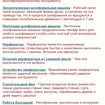
многофункциональному инструменту.
Эксцентриковая шлифовальная машина
- Рабочий орган
такой машины, имеющий форму диска, установлен на оси
привода так, что в процессе шлифования он вращается и
совершает колебательные движения с амплитудой 2-7 мм.
Ленточная шлифовальная машина
- Ленточные
шлифовальные машины предназначены прежде всего для
грубого шлифования (чтобы снять толстый слой материала)
ровных поверхностей.
Перфоратор
- Перфоратор является незаменимым
инструментом, позволяющим быстро и качественно выполнить
многие работы с камнем, бетоном или кирпичом.
Отличия перфоратора от ударной дрели
- Чем они
различаются и что выбрать.
Устройство перфоратора
- Важнейшим узлом перфоратора
является ударный механизм, обеспечивающий ударную
функцию инструмента.
Строительный фен
- Горячим воздухом можно размягчать
перед удалением старые лаки, сваривать плёнки, гнуть
пластиковые трубы, паять металлы, обрабатывать дерево и
даже жарить шашлык.
Работа болгаркой
- Несобранным, рассеянным и косоруким