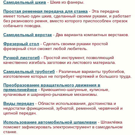
Самодельный шкив
- Шкив из фанеры.
Простая ременная передача для станка
- Эта передача
имеет только один шкив, сделанный своими руками, и работает
без резинового ремня, вместо которого приспособлен отрезок
собачьего поводка.
Самодельный верстак
- Два варианта компактных верстаков.
Фрезерный стол
- Сделать своими руками простой
фрезерный стол сможет любой любитель.
Ручной листогиб
- Простой инструмент, позволяющий
качественно изгибать заготовки из листового материала.
Самодельный трубогиб
- Различные варианты трубогибов,
изготовление которых не потребует чертежей и большого труда.
Преобразование вращательного движения в
прямолинейное
- Кривошипно-шатунные, кулисные,
кулачковые и шарнирно-рычажные механизмы.
Виды передач
- Области использования, достоинства и
недостатки фрикционной, зубчатой, ременной, червячной и
цепной передач.
Использование автомобильной шпаклевки
- Шпаклёвка
поможет зафиксировать электроинструмент в самодельном
станке.