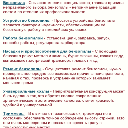
Бензопила
- Согласно мнению специалистов, главная причина
неправильного выбора бензопилы - непонимание градации
систем по степени их профессиональности.
Устройство бензопилы
- Простота устройства бензопилы
является фактором надежности, обеспечивающим её
безотказную работу в тяжелейших условиях.
Работа бензопилой
- Установка цепи, заправка, запуск,
способы работы, регулировка карбюратора.
Насадки и приспособления для бензопилы
- С помощью
бензопил режут металл и камень, бурят скважины, качают воду,
вытаскивают застрявший транспорт, плавают и т.д.
Ремонт бензопилы
- Осуществляя ремонт бензопилы, нужно
проверять поочередно все возможные причины неисправности,
начиная с тех, проверка и устранение которых занимает
меньшее время.
Универсальные козлы
- Непритязательная конструкция может
быть сделана так, что обретет вполне современные
эргономические и эстетические качества, станет красивой,
удобной и универсальной.
Триммеры
- В отличие от газонокосилок, триммеры не в
состоянии обеспечить точное соблюдение высоты стрижки, зато
они очень маневренны и позволяют срезать траву в
труднодоступных местах.