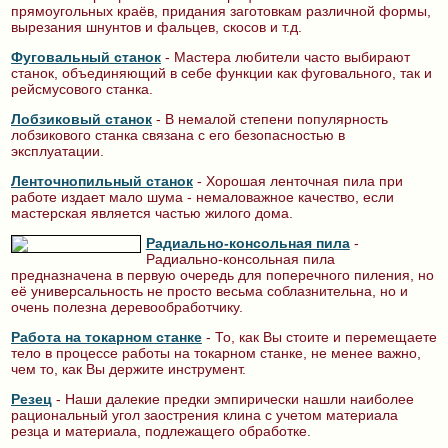
прямоугольных краёв, придания заготовкам различной формы,
вырезания шнунтов и фальцев, скосов и т.д.
Фуговальный станок
- Мастера любители часто выбирают
станок, объединяющий в себе функции как фуговального, так и
рейсмусового станка.
Лобзиковый станок
- В немалой степени популярность
лобзикового станка связана с его безопасностью в
эксплуатации.
Ленточнопильный станок
- Хорошая ленточная пила при
работе издает мало шума - немаловажное качество, если
мастерская является частью жилого дома.
Радиально-консольная пила
-
Радиально-консольная пила
предназначена в первую очередь для поперечного пиления, но
её универсальность не просто весьма соблазнительна, но и
очень полезна деревообработчику.
Работа на токарном станке
- То, как Вы стоите и перемещаете
тело в процессе работы на токарном станке, не менее важно,
чем то, как Вы держите инструмент.
Резец
- Наши далекие предки эмпирически нашли наиболее
рациональный угол заострения клина с учетом материала
резца и материала, подлежащего обработке.